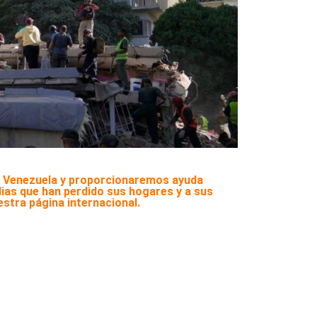
n Venezuela y proporcionaremos ayuda
lias que han perdido sus hogares y a sus
estra página internacional.