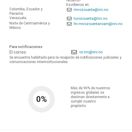
reclamo?
Escríbenos en:
Colombia, Ecuador y
mivozcuenta@nrc.no
Panamá:
Venezuela:
tuvozcuenta@nrc.no
Norte de Centroamérica y
hn.mivozcuentancam@nrc.no
México:
Para notificaciones
El correo:
co.nrc@nrc.no
Se encuentra habilitado para la recepción de notificaciones judiciales y
comunicaciones interinstitucionales.
Más de 90% de nuestros
ingresos globales se
0
%
destinan directamente a
cumplir nuestro
propósito.