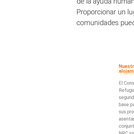
de la ayuda humani
Proporcionar un lug
comunidades pueda
Nuestr
alojam
El Cons
Refugi
segurid
base pa
sus pr
asenta
conjunt
NRC so