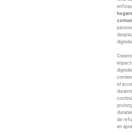
enfoqu
hogare
comun
persona
desplaz
dignida
Creemo
impact
dignida
comienz
el acc
durante
contin
prolong
durader
de ref
en apr