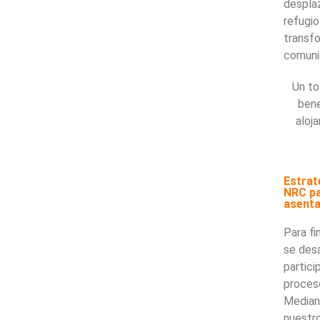
despla
refugi
transf
comuni
Un to
bene
aloj
Estrat
NRC pa
asent
Para fi
se des
partici
proceso
Median
nuestr