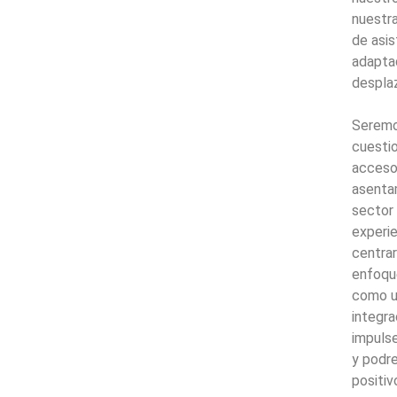
nuestra
de asis
adaptad
despla
Seremo
cuestio
acceso 
asenta
sector
experie
centrar
enfoqu
como u
integra
impulse
y podr
positiv