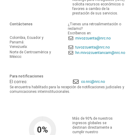
solicita recursos económicos o
favores a cambio de la
prestación de sus servicios.
Contáctenos
¿Tienes una retroalimentación o
reclamo?
Escríbenos en:
Colombia, Ecuador y
mivozcuenta@nrc.no
Panamá:
Venezuela:
tuvozcuenta@nrc.no
Norte de Centroamérica y
hn.mivozcuentancam@nrc.no
México:
Para notificaciones
El correo:
co.nrc@nrc.no
Se encuentra habilitado para la recepción de notificaciones judiciales y
comunicaciones interinstitucionales.
Más de 90% de nuestros
ingresos globales se
0
%
destinan directamente a
cumplir nuestro