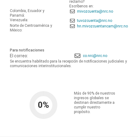
reclamo?
Escríbenos en:
Colombia, Ecuador y
mivozcuenta@nrc.no
Panamá:
Venezuela:
tuvozcuenta@nrc.no
Norte de Centroamérica y
hn.mivozcuentancam@nrc.no
México:
Para notificaciones
El correo:
co.nrc@nrc.no
Se encuentra habilitado para la recepción de notificaciones judiciales y
comunicaciones interinstitucionales.
Más de 90% de nuestros
ingresos globales se
0
%
destinan directamente a
cumplir nuestro
propósito.