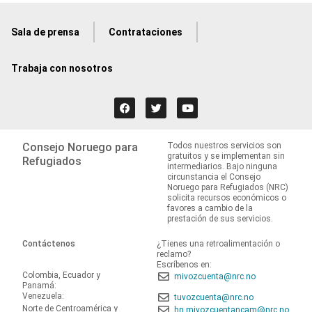
Sala de prensa
Contrataciones
Trabaja con nosotros
Consejo Noruego para
Todos nuestros servicios son
gratuitos y se implementan sin
Refugiados
intermediarios. Bajo ninguna
circunstancia el Consejo
Noruego para Refugiados (NRC)
solicita recursos económicos o
favores a cambio de la
prestación de sus servicios.
Contáctenos
¿Tienes una retroalimentación o
reclamo?
Escríbenos en:
Colombia, Ecuador y
mivozcuenta@nrc.no
Panamá:
Venezuela:
tuvozcuenta@nrc.no
Norte de Centroamérica y
hn.mivozcuentancam@nrc.no