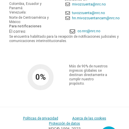
Colombia, Ecuador y
mivozcuenta@nrc.no
Panamá:
Venezuela:
tuvozcuenta@nrc.no
Norte de Centroamérica y
hn.mivozcuentancam@nrc.no
México:
Para notificaciones
El correo:
co.nrc@nrc.no
Se encuentra habilitado para la recepción de notificaciones judiciales y
comunicaciones interinstitucionales.
Más de 90% de nuestros
ingresos globales se
0
%
destinan directamente a
cumplir nuestro
propósito.
Políticas de privacidad
Acerca de las cookies
Protección de datos
NRC© 1996-2023