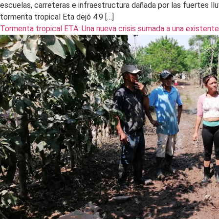
escuelas, carreteras e infraestructura dañada por las fuertes ll
tormenta tropical Eta dejó 4.9 […]
Tormenta tropical ETA: Una nueva crisis sumada a una existente