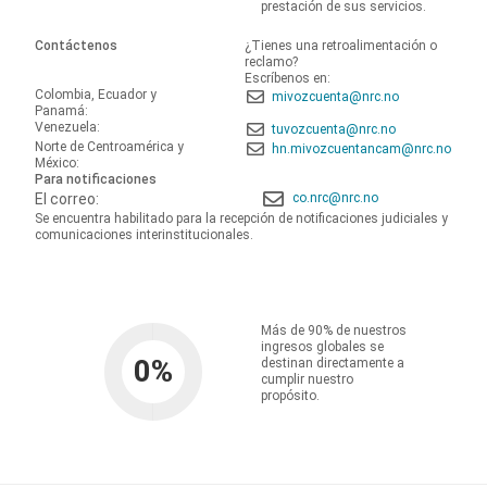
prestación de sus servicios.
Contáctenos
¿Tienes una retroalimentación o
reclamo?
Escríbenos en:
Colombia, Ecuador y
mivozcuenta@nrc.no
Panamá:
Venezuela:
tuvozcuenta@nrc.no
Norte de Centroamérica y
hn.mivozcuentancam@nrc.no
México:
Para notificaciones
El correo:
co.nrc@nrc.no
Se encuentra habilitado para la recepción de notificaciones judiciales y
comunicaciones interinstitucionales.
Más de 90% de nuestros
ingresos globales se
0
%
destinan directamente a
cumplir nuestro
propósito.