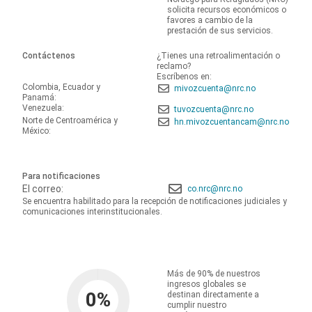
solicita recursos económicos o
favores a cambio de la
prestación de sus servicios.
Contáctenos
¿Tienes una retroalimentación o
reclamo?
Escríbenos en:
Colombia, Ecuador y
mivozcuenta@nrc.no
Panamá:
Venezuela:
tuvozcuenta@nrc.no
Norte de Centroamérica y
hn.mivozcuentancam@nrc.no
México:
Para notificaciones
El correo:
co.nrc@nrc.no
Se encuentra habilitado para la recepción de notificaciones judiciales y
comunicaciones interinstitucionales.
Más de 90% de nuestros
ingresos globales se
0
%
destinan directamente a
cumplir nuestro