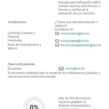
Noruego para Refugiados (NRC)
solicita recursos económicos o
favores a cambio de la
prestación de sus servicios.
Contáctenos
¿Tienes una retroalimentación o
reclamo?
Escríbenos en:
Colombia, Ecuador y
mivozcuenta@nrc.no
Panamá:
Venezuela:
tuvozcuenta@nrc.no
Norte de Centroamérica y
hn.mivozcuentancam@nrc.no
México:
Para notificaciones
El correo:
co.nrc@nrc.no
Se encuentra habilitado para la recepción de notificaciones judiciales y
comunicaciones interinstitucionales.
Más de 90% de nuestros
ingresos globales se
0
%
destinan directamente a