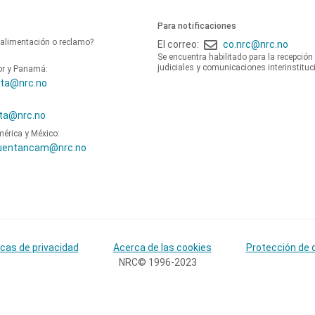
Para notificaciones
oalimentación o reclamo?
El correo:
co.nrc@nrc.no
Se encuentra habilitado para la recepción
judiciales y comunicaciones interinstituc
or y Panamá:
ta@nrc.no
ta@nrc.no
mérica y México:
uentancam@nrc.no
icas de privacidad
Acerca de las cookies
Protección de 
NRC© 1996-2023