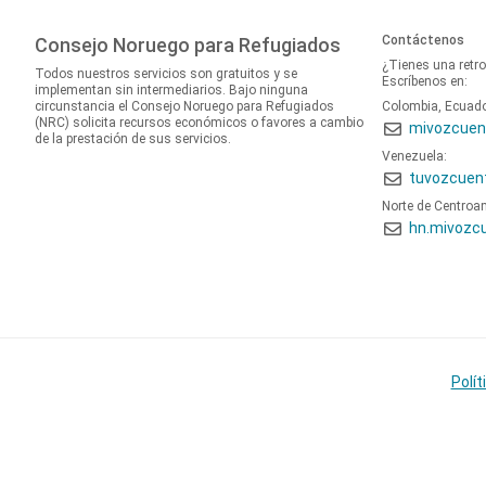
Contáctenos
Consejo Noruego para Refugiados
¿Tienes una retr
Todos nuestros servicios son gratuitos y se
Escríbenos en:
implementan sin intermediarios. Bajo ninguna
circunstancia el Consejo Noruego para Refugiados
Colombia, Ecuad
(NRC) solicita recursos económicos o favores a cambio
mivozcuen
de la prestación de sus servicios.
Venezuela:
tuvozcuen
Norte de Centroa
hn.mivozc
Polít