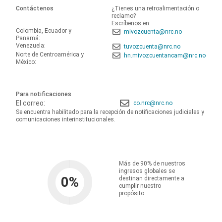
Contáctenos
¿Tienes una retroalimentación o
reclamo?
Escríbenos en:
Colombia, Ecuador y
mivozcuenta@nrc.no
Panamá:
Venezuela:
tuvozcuenta@nrc.no
Norte de Centroamérica y
hn.mivozcuentancam@nrc.no
México:
Para notificaciones
El correo:
co.nrc@nrc.no
Se encuentra habilitado para la recepción de notificaciones judiciales y
comunicaciones interinstitucionales.
Más de 90% de nuestros
ingresos globales se
0
%
destinan directamente a
cumplir nuestro
propósito.