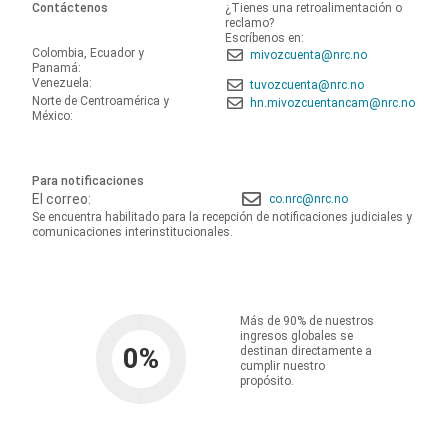
Contáctenos
¿Tienes una retroalimentación o
reclamo?
Escríbenos en:
Colombia, Ecuador y
mivozcuenta@nrc.no
Panamá:
Venezuela:
tuvozcuenta@nrc.no
Norte de Centroamérica y
hn.mivozcuentancam@nrc.no
México:
Para notificaciones
El correo:
co.nrc@nrc.no
Se encuentra habilitado para la recepción de notificaciones judiciales y
comunicaciones interinstitucionales.
Más de 90% de nuestros
ingresos globales se
0
%
destinan directamente a
cumplir nuestro
propósito.