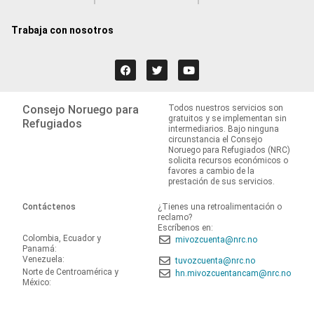
Trabaja con nosotros
Consejo Noruego para
Todos nuestros servicios son
gratuitos y se implementan sin
Refugiados
intermediarios. Bajo ninguna
circunstancia el Consejo
Noruego para Refugiados (NRC)
solicita recursos económicos o
favores a cambio de la
prestación de sus servicios.
Contáctenos
¿Tienes una retroalimentación o
reclamo?
Escríbenos en:
Colombia, Ecuador y
mivozcuenta@nrc.no
Panamá:
Venezuela:
tuvozcuenta@nrc.no
Norte de Centroamérica y
hn.mivozcuentancam@nrc.no
México: