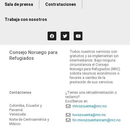
Sala de prensa
Contrataciones
Trabaja con nosotros
Consejo Noruego para
Todos nuestros servicios son
gratuitos y se implementan sin
Refugiados
intermediarios. Bajo ninguna
circunstancia el Consejo
Noruego para Refugiados (NRC)
solicita recursos económicos o
favores a cambio de la
prestación de sus servicios.
Contáctenos
¿Tienes una retroalimentación o
reclamo?
Escríbenos en:
Colombia, Ecuador y
mivozcuenta@nrc.no
Panamá:
Venezuela:
tuvozcuenta@nrc.no
Norte de Centroamérica y
hn.mivozcuentancam@nrc.no
México: