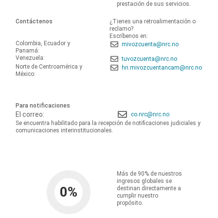
prestación de sus servicios.
Contáctenos
¿Tienes una retroalimentación o
reclamo?
Escríbenos en:
Colombia, Ecuador y
mivozcuenta@nrc.no
Panamá:
Venezuela:
tuvozcuenta@nrc.no
Norte de Centroamérica y
hn.mivozcuentancam@nrc.no
México:
Para notificaciones
El correo:
co.nrc@nrc.no
Se encuentra habilitado para la recepción de notificaciones judiciales y
comunicaciones interinstitucionales.
Más de 90% de nuestros
ingresos globales se
0
%
destinan directamente a
cumplir nuestro
propósito.