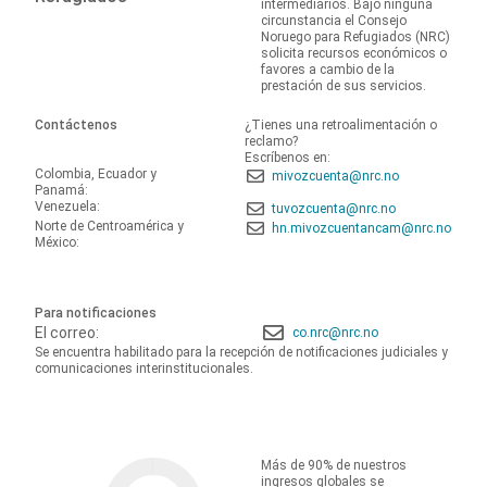
intermediarios. Bajo ninguna
circunstancia el Consejo
Noruego para Refugiados (NRC)
solicita recursos económicos o
favores a cambio de la
prestación de sus servicios.
Contáctenos
¿Tienes una retroalimentación o
reclamo?
Escríbenos en:
Colombia, Ecuador y
mivozcuenta@nrc.no
Panamá:
Venezuela:
tuvozcuenta@nrc.no
Norte de Centroamérica y
hn.mivozcuentancam@nrc.no
México:
Para notificaciones
El correo:
co.nrc@nrc.no
Se encuentra habilitado para la recepción de notificaciones judiciales y
comunicaciones interinstitucionales.
Más de 90% de nuestros
ingresos globales se