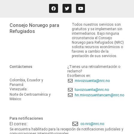
Consejo Noruego para
Todos nuestros servicios son
gratuitos y se implementan sin
Refugiados
intermediarios. Bajo ninguna
circunstancia el Consejo
Noruego para Refugiados (NRC)
solicita recursos económicos o
favores a cambio de la
prestación de sus servicios.
Contáctenos
¿Tienes una retroalimentación o
reclamo?
Escríbenos en:
Colombia, Ecuador y
mivozcuenta@nrc.no
Panamá:
Venezuela:
tuvozcuenta@nrc.no
Norte de Centroamérica y
hn.mivozcuentancam@nrc.no
México:
Para notificaciones
El correo:
co.nrc@nrc.no
Se encuentra habilitado para la recepción de notificaciones judiciales y
comunicaciones interinstitucionales.