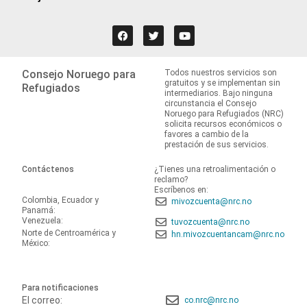
Consejo Noruego para
Todos nuestros servicios son
gratuitos y se implementan sin
Refugiados
intermediarios. Bajo ninguna
circunstancia el Consejo
Noruego para Refugiados (NRC)
solicita recursos económicos o
favores a cambio de la
prestación de sus servicios.
Contáctenos
¿Tienes una retroalimentación o
reclamo?
Escríbenos en:
Colombia, Ecuador y
mivozcuenta@nrc.no
Panamá:
Venezuela:
tuvozcuenta@nrc.no
Norte de Centroamérica y
hn.mivozcuentancam@nrc.no
México:
Para notificaciones
El correo:
co.nrc@nrc.no