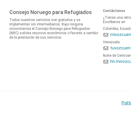
Contáctenos
Consejo Noruego para Refugiados
¿Tienes una retr
Todos nuestros servicios son gratuitos y se
Escríbenos en:
implementan sin intermediarios. Bajo ninguna
circunstancia el Consejo Noruego para Refugiados
Colombia, Ecuad
(NRC) solicita recursos económicos o favores a cambio
mivozcuen
de la prestación de sus servicios.
Venezuela:
tuvozcuen
Norte de Centroa
hn.mivozc
Polít