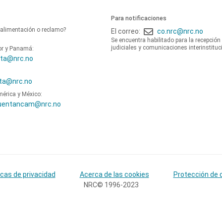
Para notificaciones
oalimentación o reclamo?
El correo:
co.nrc@nrc.no
Se encuentra habilitado para la recepción
judiciales y comunicaciones interinstituc
or y Panamá:
ta@nrc.no
ta@nrc.no
mérica y México:
uentancam@nrc.no
icas de privacidad
Acerca de las cookies
Protección de 
NRC© 1996-2023