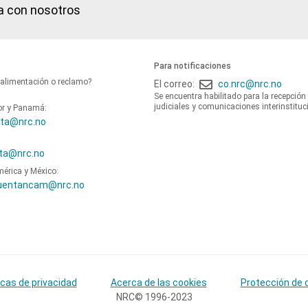
a con nosotros
Para notificaciones
oalimentación o reclamo?
El correo:
co.nrc@nrc.no
Se encuentra habilitado para la recepción
judiciales y comunicaciones interinstituc
or y Panamá:
ta@nrc.no
ta@nrc.no
mérica y México:
uentancam@nrc.no
icas de privacidad
Acerca de las cookies
Protección de 
NRC© 1996-2023