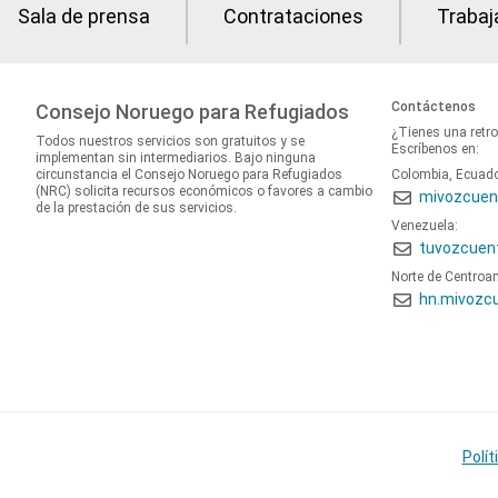
Sala de prensa
Contrataciones
Trabaj
Contáctenos
Consejo Noruego para Refugiados
¿Tienes una retr
Todos nuestros servicios son gratuitos y se
Escríbenos en:
implementan sin intermediarios. Bajo ninguna
circunstancia el Consejo Noruego para Refugiados
Colombia, Ecuad
(NRC) solicita recursos económicos o favores a cambio
mivozcuen
de la prestación de sus servicios.
Venezuela:
tuvozcuen
Norte de Centroa
hn.mivozc
Polít