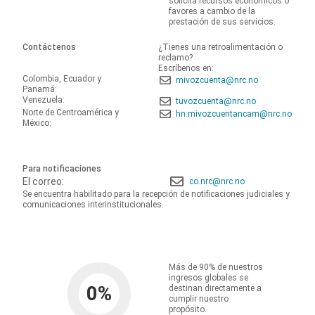
solicita recursos económicos o
favores a cambio de la
prestación de sus servicios.
Contáctenos
¿Tienes una retroalimentación o
reclamo?
Escríbenos en:
Colombia, Ecuador y
mivozcuenta@nrc.no
Panamá:
Venezuela:
tuvozcuenta@nrc.no
Norte de Centroamérica y
hn.mivozcuentancam@nrc.no
México:
Para notificaciones
El correo:
co.nrc@nrc.no
Se encuentra habilitado para la recepción de notificaciones judiciales y
comunicaciones interinstitucionales.
Más de 90% de nuestros
ingresos globales se
0
%
destinan directamente a
cumplir nuestro
propósito.