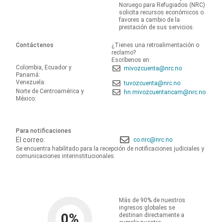
Noruego para Refugiados (NRC)
solicita recursos económicos o
favores a cambio de la
prestación de sus servicios.
Contáctenos
¿Tienes una retroalimentación o
reclamo?
Escríbenos en:
Colombia, Ecuador y
mivozcuenta@nrc.no
Panamá:
Venezuela:
tuvozcuenta@nrc.no
Norte de Centroamérica y
hn.mivozcuentancam@nrc.no
México:
Para notificaciones
El correo:
co.nrc@nrc.no
Se encuentra habilitado para la recepción de notificaciones judiciales y
comunicaciones interinstitucionales.
Más de 90% de nuestros
ingresos globales se
0
%
destinan directamente a