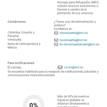
Noruego para Refugiados (NRC)
solicita recursos económicos o
favores a cambio de la
prestación de sus servicios.
Contáctenos
¿Tienes una retroalimentación o
reclamo?
Escríbenos en:
Colombia, Ecuador y
mivozcuenta@nrc.no
Panamá:
Venezuela:
tuvozcuenta@nrc.no
Norte de Centroamérica y
hn.mivozcuentancam@nrc.no
México:
Para notificaciones
El correo:
co.nrc@nrc.no
Se encuentra habilitado para la recepción de notificaciones judiciales y
comunicaciones interinstitucionales.
Más de 90% de nuestros
ingresos globales se
0
%
destinan directamente a