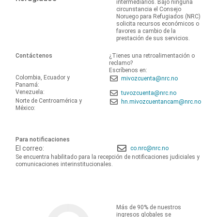
intermediarios. Bajo ninguna
circunstancia el Consejo
Noruego para Refugiados (NRC)
solicita recursos económicos o
favores a cambio de la
prestación de sus servicios.
Contáctenos
¿Tienes una retroalimentación o
reclamo?
Escríbenos en:
Colombia, Ecuador y
mivozcuenta@nrc.no
Panamá:
Venezuela:
tuvozcuenta@nrc.no
Norte de Centroamérica y
hn.mivozcuentancam@nrc.no
México:
Para notificaciones
El correo:
co.nrc@nrc.no
Se encuentra habilitado para la recepción de notificaciones judiciales y
comunicaciones interinstitucionales.
Más de 90% de nuestros
ingresos globales se