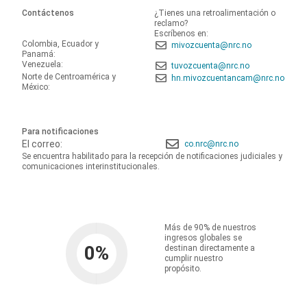
Contáctenos
¿Tienes una retroalimentación o
reclamo?
Escríbenos en:
Colombia, Ecuador y
mivozcuenta@nrc.no
Panamá:
Venezuela:
tuvozcuenta@nrc.no
Norte de Centroamérica y
hn.mivozcuentancam@nrc.no
México:
Para notificaciones
El correo:
co.nrc@nrc.no
Se encuentra habilitado para la recepción de notificaciones judiciales y
comunicaciones interinstitucionales.
Más de 90% de nuestros
ingresos globales se
0
%
destinan directamente a
cumplir nuestro
propósito.