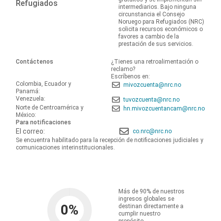
Refugiados
intermediarios. Bajo ninguna
circunstancia el Consejo
Noruego para Refugiados (NRC)
solicita recursos económicos o
favores a cambio de la
prestación de sus servicios.
Contáctenos
¿Tienes una retroalimentación o
reclamo?
Escríbenos en:
Colombia, Ecuador y
mivozcuenta@nrc.no
Panamá:
Venezuela:
tuvozcuenta@nrc.no
Norte de Centroamérica y
hn.mivozcuentancam@nrc.no
México:
Para notificaciones
El correo:
co.nrc@nrc.no
Se encuentra habilitado para la recepción de notificaciones judiciales y
comunicaciones interinstitucionales.
Más de 90% de nuestros
ingresos globales se
0
%
destinan directamente a
cumplir nuestro
propósito.