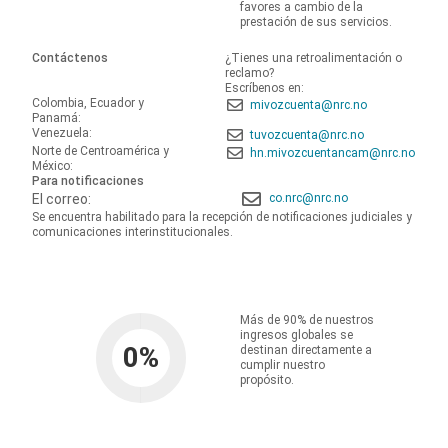
favores a cambio de la
prestación de sus servicios.
Contáctenos
¿Tienes una retroalimentación o
reclamo?
Escríbenos en:
Colombia, Ecuador y
mivozcuenta@nrc.no
Panamá:
Venezuela:
tuvozcuenta@nrc.no
Norte de Centroamérica y
hn.mivozcuentancam@nrc.no
México:
Para notificaciones
El correo:
co.nrc@nrc.no
Se encuentra habilitado para la recepción de notificaciones judiciales y
comunicaciones interinstitucionales.
Más de 90% de nuestros
ingresos globales se
0
%
destinan directamente a
cumplir nuestro
propósito.