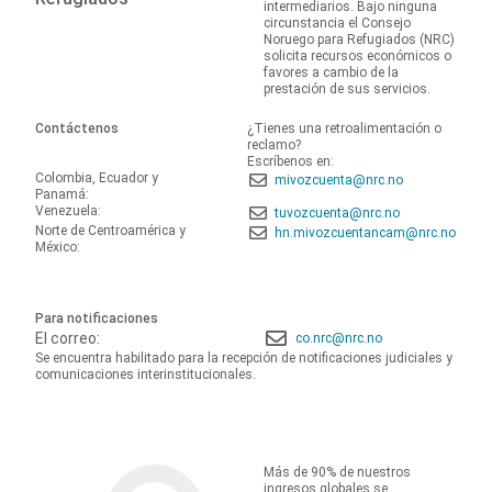
intermediarios. Bajo ninguna
circunstancia el Consejo
Noruego para Refugiados (NRC)
solicita recursos económicos o
favores a cambio de la
prestación de sus servicios.
Contáctenos
¿Tienes una retroalimentación o
reclamo?
Escríbenos en:
Colombia, Ecuador y
mivozcuenta@nrc.no
Panamá:
Venezuela:
tuvozcuenta@nrc.no
Norte de Centroamérica y
hn.mivozcuentancam@nrc.no
México:
Para notificaciones
El correo:
co.nrc@nrc.no
Se encuentra habilitado para la recepción de notificaciones judiciales y
comunicaciones interinstitucionales.
Más de 90% de nuestros
ingresos globales se