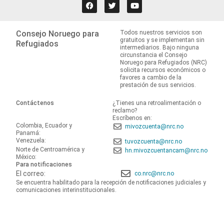
Consejo Noruego para
Todos nuestros servicios son
gratuitos y se implementan sin
Refugiados
intermediarios. Bajo ninguna
circunstancia el Consejo
Noruego para Refugiados (NRC)
solicita recursos económicos o
favores a cambio de la
prestación de sus servicios.
Contáctenos
¿Tienes una retroalimentación o
reclamo?
Escríbenos en:
Colombia, Ecuador y
mivozcuenta@nrc.no
Panamá:
Venezuela:
tuvozcuenta@nrc.no
Norte de Centroamérica y
hn.mivozcuentancam@nrc.no
México:
Para notificaciones
El correo:
co.nrc@nrc.no
Se encuentra habilitado para la recepción de notificaciones judiciales y
comunicaciones interinstitucionales.