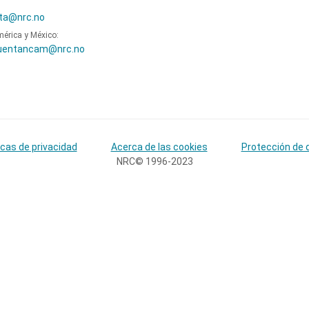
ta@nrc.no
mérica y México:
uentancam@nrc.no
icas de privacidad
Acerca de las cookies
Protección de 
NRC© 1996-2023