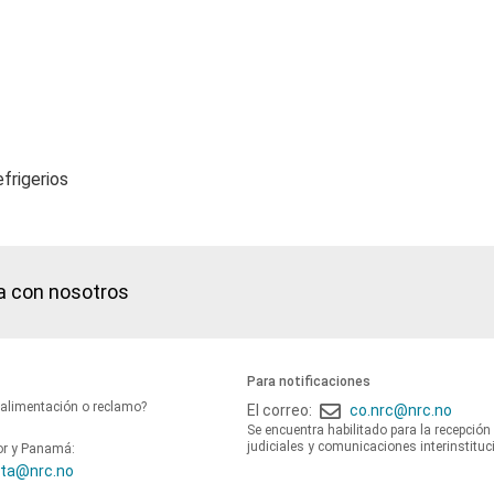
frigerios
a con nosotros
Para notificaciones
oalimentación o reclamo?
El correo:
co.nrc@nrc.no
Se encuentra habilitado para la recepción
judiciales y comunicaciones interinstituc
or y Panamá:
ta@nrc.no