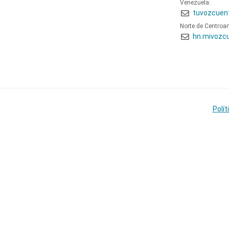
Venezuela:
tuvozcuen
Norte de Centroa
hn.mivozc
Polít