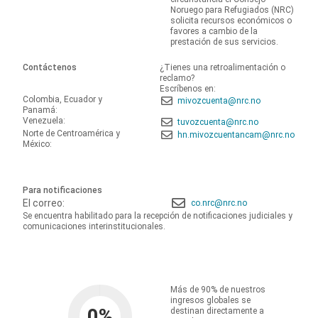
Noruego para Refugiados (NRC)
solicita recursos económicos o
favores a cambio de la
prestación de sus servicios.
Contáctenos
¿Tienes una retroalimentación o
reclamo?
Escríbenos en:
Colombia, Ecuador y
mivozcuenta@nrc.no
Panamá:
Venezuela:
tuvozcuenta@nrc.no
Norte de Centroamérica y
hn.mivozcuentancam@nrc.no
México:
Para notificaciones
El correo:
co.nrc@nrc.no
Se encuentra habilitado para la recepción de notificaciones judiciales y
comunicaciones interinstitucionales.
Más de 90% de nuestros
ingresos globales se
0
%
destinan directamente a