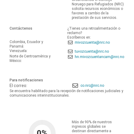
Noruego para Refugiados (NRC)
solicita recursos económicos o
favores a cambio de la
prestación de sus servicios.
Contáctenos
¿Tienes una retroalimentación o
reclamo?
Escríbenos en:
Colombia, Ecuador y
mivozcuenta@nrc.no
Panamá:
Venezuela:
tuvozcuenta@nrc.no
Norte de Centroamérica y
hn.mivozcuentancam@nrc.no
México:
Para notificaciones
El correo:
co.nrc@nrc.no
Se encuentra habilitado para la recepción de notificaciones judiciales y
comunicaciones interinstitucionales.
Más de 90% de nuestros
ingresos globales se
0
%
destinan directamente a