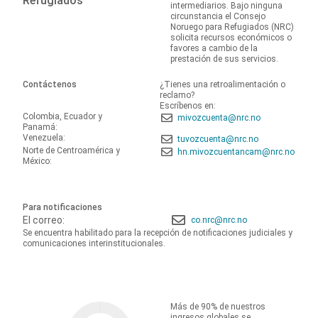
Refugiados
intermediarios. Bajo ninguna
circunstancia el Consejo
Noruego para Refugiados (NRC)
solicita recursos económicos o
favores a cambio de la
prestación de sus servicios.
Contáctenos
¿Tienes una retroalimentación o
reclamo?
Escríbenos en:
Colombia, Ecuador y
mivozcuenta@nrc.no
Panamá:
Venezuela:
tuvozcuenta@nrc.no
Norte de Centroamérica y
hn.mivozcuentancam@nrc.no
México:
Para notificaciones
El correo:
co.nrc@nrc.no
Se encuentra habilitado para la recepción de notificaciones judiciales y
comunicaciones interinstitucionales.
Más de 90% de nuestros
ingresos globales se