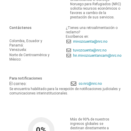
Noruego para Refugiados (NRC)
solicita recursos económicos o
favores a cambio de la
prestación de sus servicios.
Contáctenos
¿Tienes una retroalimentación o
reclamo?
Escríbenos en:
Colombia, Ecuador y
mivozcuenta@nrc.no
Panamá:
Venezuela:
tuvozcuenta@nrc.no
Norte de Centroamérica y
hn.mivozcuentancam@nrc.no
México:
Para notificaciones
El correo:
co.nrc@nrc.no
Se encuentra habilitado para la recepción de notificaciones judiciales y
comunicaciones interinstitucionales.
Más de 90% de nuestros
ingresos globales se
0
%
destinan directamente a