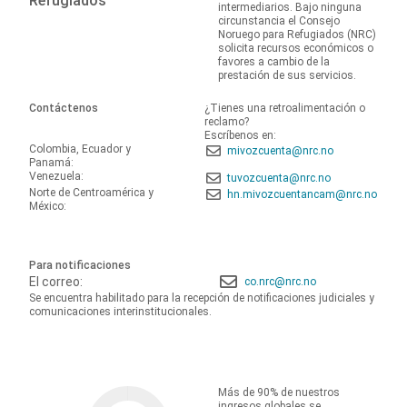
Refugiados
intermediarios. Bajo ninguna
circunstancia el Consejo
Noruego para Refugiados (NRC)
solicita recursos económicos o
favores a cambio de la
prestación de sus servicios.
Contáctenos
¿Tienes una retroalimentación o
reclamo?
Escríbenos en:
Colombia, Ecuador y
mivozcuenta@nrc.no
Panamá:
Venezuela:
tuvozcuenta@nrc.no
Norte de Centroamérica y
hn.mivozcuentancam@nrc.no
México:
Para notificaciones
El correo:
co.nrc@nrc.no
Se encuentra habilitado para la recepción de notificaciones judiciales y
comunicaciones interinstitucionales.
Más de 90% de nuestros
ingresos globales se