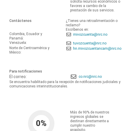
solicita recursos económicos o
favores a cambio de la
prestación de sus servicios.
Contáctenos
¿Tienes una retroalimentación o
reclamo?
Escríbenos en:
Colombia, Ecuador y
mivozcuenta@nrc.no
Panamá:
Venezuela:
tuvozcuenta@nrc.no
Norte de Centroamérica y
hn.mivozcuentancam@nrc.no
México:
Para notificaciones
El correo:
co.nrc@nrc.no
Se encuentra habilitado para la recepción de notificaciones judiciales y
comunicaciones interinstitucionales.
Más de 90% de nuestros
ingresos globales se
0
%
destinan directamente a
cumplir nuestro
propósito.