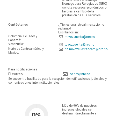
Noruego para Refugiados (NRC)
solicita recursos económicos o
favores a cambio de la
prestación de sus servicios.
Contáctenos
¿Tienes una retroalimentación o
reclamo?
Escríbenos en:
Colombia, Ecuador y
mivozcuenta@nrc.no
Panamá:
Venezuela:
tuvozcuenta@nrc.no
Norte de Centroamérica y
hn.mivozcuentancam@nrc.no
México:
Para notificaciones
El correo:
co.nrc@nrc.no
Se encuentra habilitado para la recepción de notificaciones judiciales y
comunicaciones interinstitucionales.
Más de 90% de nuestros
ingresos globales se
0
%
destinan directamente a