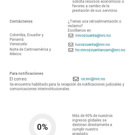
solicita recursos económicos o
favores a cambio de la
prestación de sus servicios.
Contáctenos
¿Tienes una retroalimentación o
reclamo?
Escríbenos en:
Colombia, Ecuador y
mivozcuenta@nrc.no
Panamá:
Venezuela:
tuvozcuenta@nrc.no
Norte de Centroamérica y
hn.mivozcuentancam@nrc.no
México:
Para notificaciones
El correo:
co.nrc@nrc.no
Se encuentra habilitado para la recepción de notificaciones judiciales y
comunicaciones interinstitucionales.
Más de 90% de nuestros
ingresos globales se
0
%
destinan directamente a
cumplir nuestro
propósito.