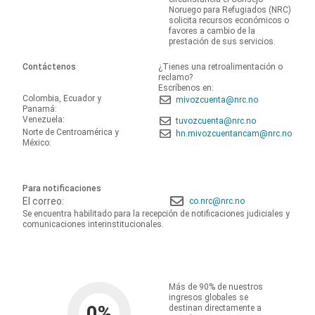
Noruego para Refugiados (NRC)
solicita recursos económicos o
favores a cambio de la
prestación de sus servicios.
Contáctenos
¿Tienes una retroalimentación o
reclamo?
Escríbenos en:
Colombia, Ecuador y
mivozcuenta@nrc.no
Panamá:
Venezuela:
tuvozcuenta@nrc.no
Norte de Centroamérica y
hn.mivozcuentancam@nrc.no
México:
Para notificaciones
El correo:
co.nrc@nrc.no
Se encuentra habilitado para la recepción de notificaciones judiciales y
comunicaciones interinstitucionales.
Más de 90% de nuestros
ingresos globales se
0
%
destinan directamente a