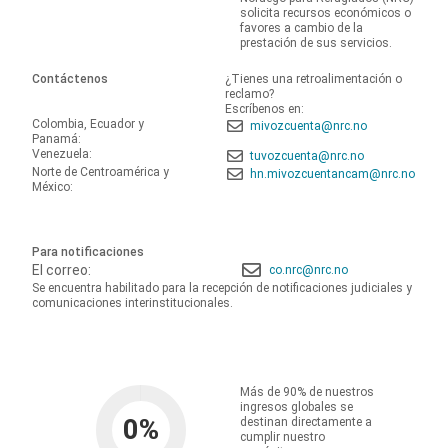
solicita recursos económicos o
favores a cambio de la
prestación de sus servicios.
Contáctenos
¿Tienes una retroalimentación o
reclamo?
Escríbenos en:
Colombia, Ecuador y
mivozcuenta@nrc.no
Panamá:
Venezuela:
tuvozcuenta@nrc.no
Norte de Centroamérica y
hn.mivozcuentancam@nrc.no
México:
Para notificaciones
El correo:
co.nrc@nrc.no
Se encuentra habilitado para la recepción de notificaciones judiciales y
comunicaciones interinstitucionales.
Más de 90% de nuestros
ingresos globales se
0
%
destinan directamente a
cumplir nuestro