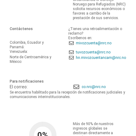
Noruego para Refugiados (NRC)
solicita recursos económicos o
favores a cambio de la
prestación de sus servicios.
Contáctenos
¿Tienes una retroalimentación o
reclamo?
Escríbenos en:
Colombia, Ecuador y
mivozcuenta@nrc.no
Panamá:
Venezuela:
tuvozcuenta@nrc.no
Norte de Centroamérica y
hn.mivozcuentancam@nrc.no
México:
Para notificaciones
El correo:
co.nrc@nrc.no
Se encuentra habilitado para la recepción de notificaciones judiciales y
comunicaciones interinstitucionales.
Más de 90% de nuestros
ingresos globales se
0
%
destinan directamente a