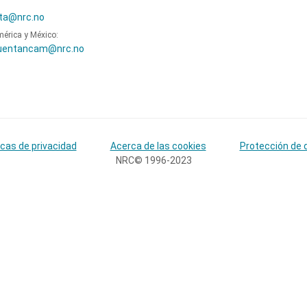
ta@nrc.no
mérica y México:
uentancam@nrc.no
icas de privacidad
Acerca de las cookies
Protección de 
NRC© 1996-2023