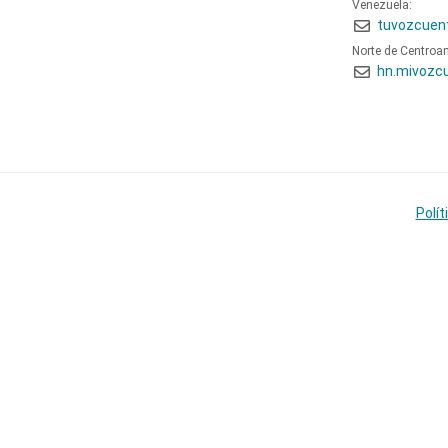
Venezuela:
tuvozcuen
Norte de Centroa
hn.mivozc
Polít