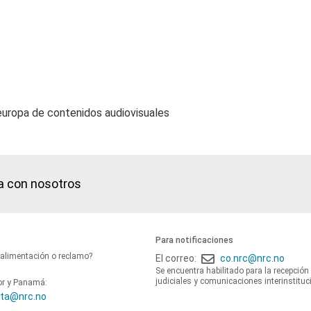
europa de contenidos audiovisuales
a con nosotros
Para notificaciones
oalimentación o reclamo?
El correo:
co.nrc@nrc.no
Se encuentra habilitado para la recepción
judiciales y comunicaciones interinstituc
or y Panamá:
ta@nrc.no