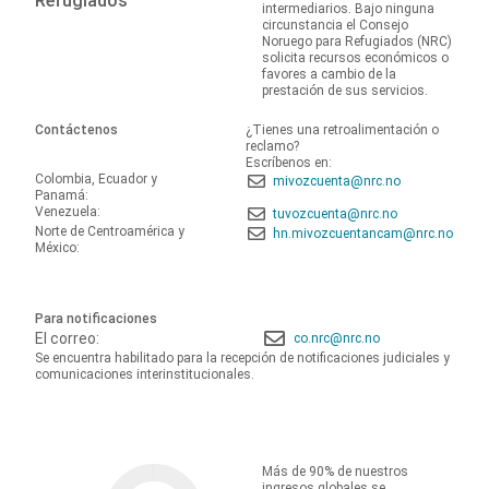
Refugiados
intermediarios. Bajo ninguna
circunstancia el Consejo
Noruego para Refugiados (NRC)
solicita recursos económicos o
favores a cambio de la
prestación de sus servicios.
Contáctenos
¿Tienes una retroalimentación o
reclamo?
Escríbenos en:
Colombia, Ecuador y
mivozcuenta@nrc.no
Panamá:
Venezuela:
tuvozcuenta@nrc.no
Norte de Centroamérica y
hn.mivozcuentancam@nrc.no
México:
Para notificaciones
El correo:
co.nrc@nrc.no
Se encuentra habilitado para la recepción de notificaciones judiciales y
comunicaciones interinstitucionales.
Más de 90% de nuestros
ingresos globales se