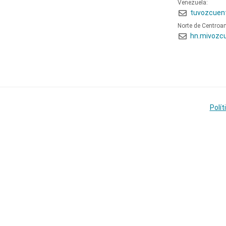
Venezuela:
tuvozcuen
Norte de Centroa
hn.mivozc
Polít