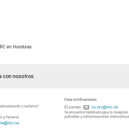
NRC en Honduras
a con nosotros
Para notificaciones
oalimentación o reclamo?
El correo:
co.nrc@nrc.no
Se encuentra habilitado para la recepción
judiciales y comunicaciones interinstituc
or y Panamá:
ta@nrc.no