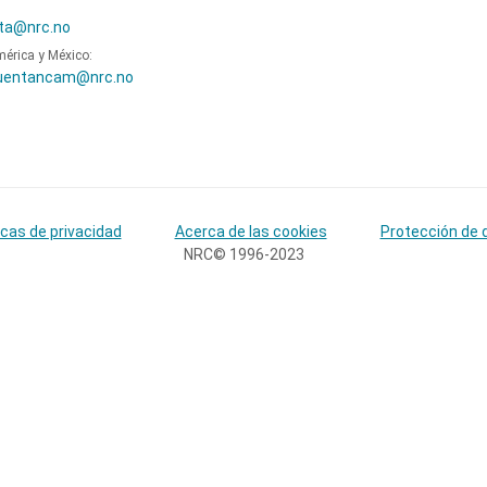
ta@nrc.no
mérica y México:
uentancam@nrc.no
icas de privacidad
Acerca de las cookies
Protección de 
NRC© 1996-2023