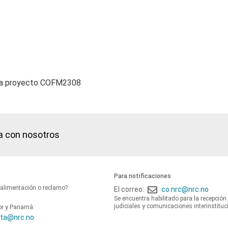
cia proyecto COFM2308
a con nosotros
Para notificaciones
oalimentación o reclamo?
El correo:
co.nrc@nrc.no
Se encuentra habilitado para la recepción
judiciales y comunicaciones interinstituc
or y Panamá:
ta@nrc.no