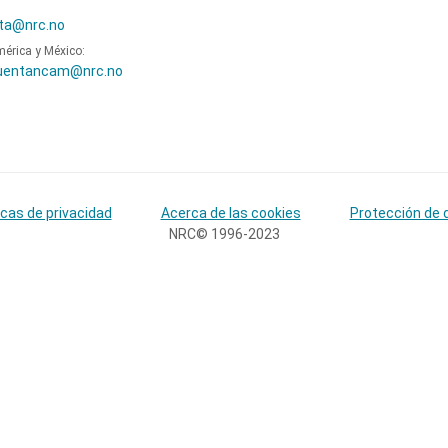
ta@nrc.no
mérica y México:
uentancam@nrc.no
icas de privacidad
Acerca de las cookies
Protección de 
NRC© 1996-2023