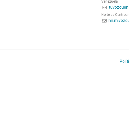
Venezuela:
tuvozcuen
Norte de Centroa
hn.mivozc
Polít