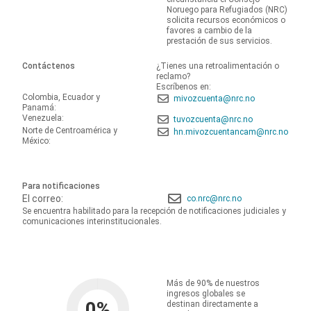
Noruego para Refugiados (NRC)
solicita recursos económicos o
favores a cambio de la
prestación de sus servicios.
Contáctenos
¿Tienes una retroalimentación o
reclamo?
Escríbenos en:
Colombia, Ecuador y
mivozcuenta@nrc.no
Panamá:
Venezuela:
tuvozcuenta@nrc.no
Norte de Centroamérica y
hn.mivozcuentancam@nrc.no
México:
Para notificaciones
El correo:
co.nrc@nrc.no
Se encuentra habilitado para la recepción de notificaciones judiciales y
comunicaciones interinstitucionales.
Más de 90% de nuestros
ingresos globales se
0
%
destinan directamente a