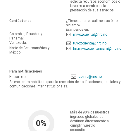
solicita recursos económicos o
favores a cambio de la
prestación de sus servicios.
Contáctenos
¿Tienes una retroalimentación o
reclamo?
Escríbenos en:
Colombia, Ecuador y
mivozcuenta@nrc.no
Panamá:
Venezuela:
tuvozcuenta@nrc.no
Norte de Centroamérica y
hn.mivozcuentancam@nrc.no
México:
Para notificaciones
El correo:
co.nrc@nrc.no
Se encuentra habilitado para la recepción de notificaciones judiciales y
comunicaciones interinstitucionales.
Más de 90% de nuestros
ingresos globales se
0
%
destinan directamente a
cumplir nuestro
propósito.