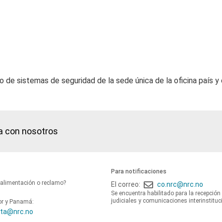
o de sistemas de seguridad de la sede única de la oficina país y 
a con nosotros
Para notificaciones
oalimentación o reclamo?
El correo:
co.nrc@nrc.no
Se encuentra habilitado para la recepción
judiciales y comunicaciones interinstituc
or y Panamá:
ta@nrc.no