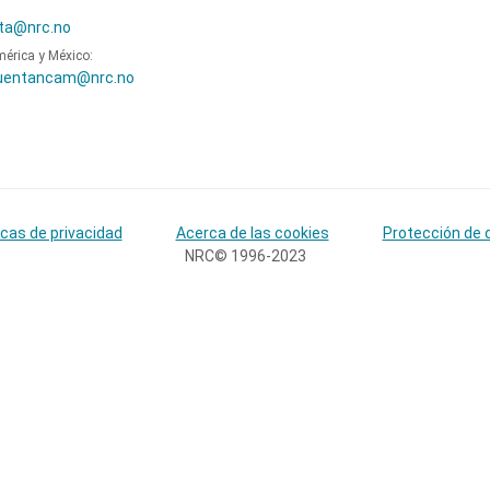
ta@nrc.no
mérica y México:
uentancam@nrc.no
icas de privacidad
Acerca de las cookies
Protección de 
NRC© 1996-2023