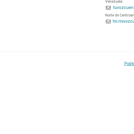
Venezuela:
tuvozcuen
Norte de Centroa
hn.mivozc
Polít